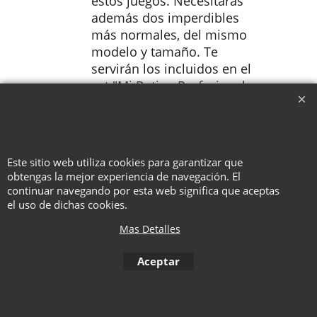
estos juegos. Necesitarás
además dos imperdibles
más normales, del mismo
modelo y tamaño. Te
servirán los incluidos en el
set "Mi Rutina Profesional
con Imperdibles" del mismo
autor.
Este sitio web utiliza cookies para garantizar que
obtengas la mejor experiencia de navegación. El
continuar navegando por esta web significa que aceptas
To create online store ShopFactory eCommerce software was used.
el uso de dichas cookies.
Mas Detalles
Aceptar