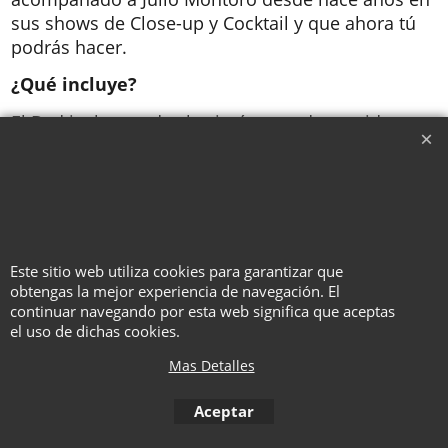
sus shows de Close-up y Cocktail y que ahora tú
podrás hacer.
¿Qué incluye?
El Dvd incluye todas las imágenes de comida y
golosinas para hacer la rutina (incluyendo la
imagen trucada de las Oreos). Y, obviamnete,
explicaciones detalladas en español e inglés.
Este sitio web utiliza cookies para garantizar que
To create online store ShopFactory eCommerce software was used.
obtengas la mejor experiencia de navegación. El
continuar navegando por esta web significa que aceptas
el uso de dichas cookies.
Mas Detalles
Aceptar