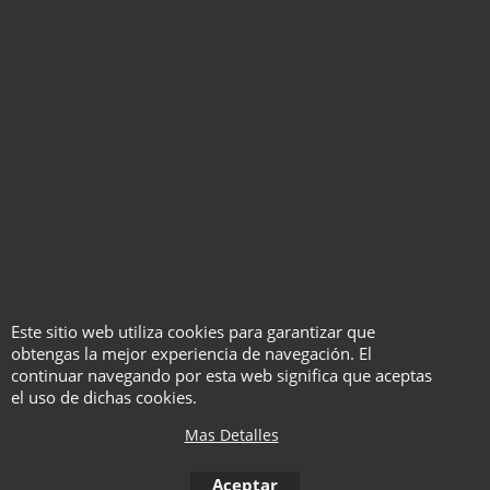
Venom Cube by Henry Harrius
Venom Cube by Henry
Harrius
Con Vídeo
Instrucciones traducidas
Este sitio web utiliza cookies para garantizar que
con voz al español
obtengas la mejor experiencia de navegación. El
continuar navegando por esta web significa que aceptas
el uso de dichas cookies.
Haga "click" aquí
Mas Detalles
Aceptar