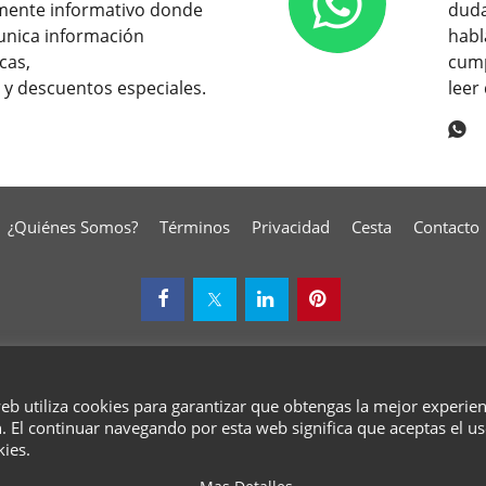
mente informativo donde
duda
nica información
habl
cas,
cump
 y descuentos especiales.
leer
¿Quiénes Somos?
Términos
Privacidad
Cesta
Contacto
To create online store
ShopFactory eCommerce
web utiliza cookies para garantizar que obtengas la mejor experie
software was used.
. El continuar navegando por esta web significa que aceptas el u
kies.