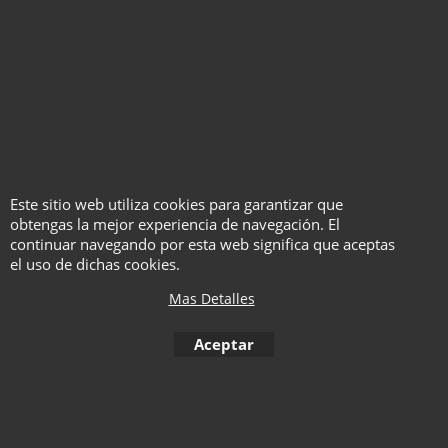
Este sitio web utiliza cookies para garantizar que
Octopalm - Gel Anti-
obtengas la mejor experiencia de navegación. El
Gravedad
continuar navegando por esta web significa que aceptas
el uso de dichas cookies.
Con Vídeo
Mas Detalles
Haga "click" aquí
Aceptar
< Anterior
1
2
3
4
5
6
7
8
9
10
Siguient