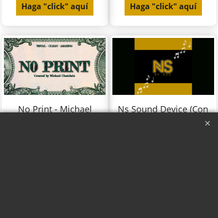
Haga "click" aquí
Haga "click" aquí
No Print - Michael
Ns Sound Device (Con
Chatelain
Mando a Distancia) -
N2G
Con Vídeo
Con Vídeo
Haga "click" aquí
Haga "click" aquí